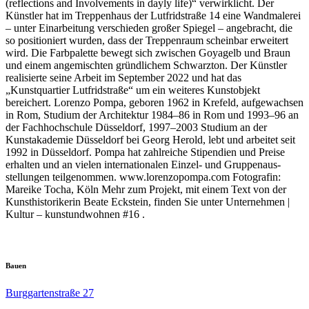
(reflections and Involvements in dayly life)“ verwirklicht. Der
Künstler hat im Treppenhaus der Lutfridstraße 14 eine Wandmalerei
– unter Einarbeitung verschieden großer Spiegel – angebracht, die
so positioniert wurden, dass der Treppenraum scheinbar erweitert
wird. Die Farbpalette bewegt sich zwischen Goyagelb und Braun
und einem angemischten gründlichem Schwarzton. Der Künstler
realisierte seine Arbeit im September 2022 und hat das
„Kunstquartier Lutfridstraße“ um ein weiteres Kunstobjekt
bereichert. Lorenzo Pompa, geboren 1962 in Krefeld, aufgewachsen
in Rom, Studium der Architektur 1984–86 in Rom und 1993–96 an
der Fachhochschule Düsseldorf, 1997–2003 Studium an der
Kunstakademie Düsseldorf bei Georg Herold, lebt und arbeitet seit
1992 in Düsseldorf. Pompa hat zahlreiche Stipendien und Preise
erhalten und an vielen internationalen Einzel- und Gruppenaus­
stellungen teilgenommen. www.lorenzopompa.com Fotografin:
Mareike Tocha, Köln Mehr zum Projekt, mit einem Text von der
Kunsthistorikerin Beate Eckstein, finden Sie unter Unternehmen |
Kultur – kunstundwohnen #16 .
Bauen
Burggartenstraße 27