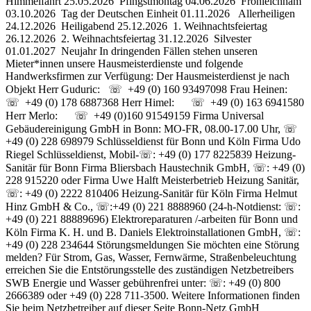
Himmelfahrt 25.05.2026 Pfingstmontag 04.06.2026 Fronleichnam
03.10.2026 Tag der Deutschen Einheit 01.11.2026 Allerheiligen
24.12.2026 Heiligabend 25.12.2026 1. Weihnachtsfeiertag
26.12.2026 2. Weihnachtsfeiertag 31.12.2026 Silvester
01.01.2027 Neujahr In dringenden Fällen stehen unseren
Mieter*innen unsere Hausmeisterdienste und folgende
Handwerksfirmen zur Verfügung: Der Hausmeisterdienst je nach
Objekt Herr Guduric: ☏ +49 (0) 160 93497098 Frau Heinen:
☏ +49 (0) 178 6887368 Herr Himel: ☏ +49 (0) 163 6941580
Herr Merlo: ☏ +49 (0)160 91549159 Firma Universal
Gebäudereinigung GmbH in Bonn: MO-FR, 08.00-17.00 Uhr, ☏
+49 (0) 228 698979 Schlüsseldienst für Bonn und Köln Firma Udo
Riegel Schlüsseldienst, Mobil-☏: +49 (0) 177 8225839 Heizung-
Sanitär für Bonn Firma Bliersbach Haustechnik GmbH, ☏: +49 (0)
228 915220 oder Firma Uwe Halft Meisterbetrieb Heizung Sanitär,
☏: +49 (0) 2222 810406 Heizung-Sanitär für Köln Firma Helmut
Hinz GmbH & Co., ☏:+49 (0) 221 8888960 (24-h-Notdienst: ☏:
+49 (0) 221 88889696) Elektroreparaturen /-arbeiten für Bonn und
Köln Firma K. H. und B. Daniels Elektroinstallationen GmbH, ☏:
+49 (0) 228 234644 Störungsmeldungen Sie möchten eine Störung
melden? Für Strom, Gas, Wasser, Fernwärme, Straßen­be­leuchtung
erreichen Sie die Entstörungsstelle des zuständigen Netzbetreibers
SWB Energie und Wasser gebührenfrei unter: ☏: +49 (0) 800
2666389 oder +49 (0) 228 711-3500. Weitere Informa­tionen finden
Sie beim Netzbetreiber auf dieser Seite Bonn-Netz GmbH