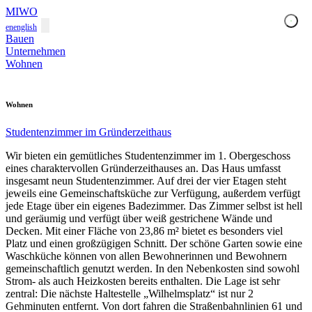
MIWO
en
english
Bauen
Unternehmen
Wohnen
Wohnen
Studentenzimmer im Gründerzeithaus
Wir bieten ein gemütliches Studentenzimmer im 1. Obergeschoss
eines charaktervollen Gründerzeithauses an. Das Haus umfasst
insgesamt neun Studentenzimmer. Auf drei der vier Etagen steht
jeweils eine Gemeinschaftsküche zur Verfügung, außerdem verfügt
jede Etage über ein eigenes Badezimmer. Das Zimmer selbst ist hell
und geräumig und verfügt über weiß gestrichene Wände und
Decken. Mit einer Fläche von 23,86 m² bietet es besonders viel
Platz und einen großzügigen Schnitt. Der schöne Garten sowie eine
Waschküche können von allen Bewohnerinnen und Bewohnern
gemeinschaftlich genutzt werden. In den Nebenkosten sind sowohl
Strom- als auch Heizkosten bereits enthalten. Die Lage ist sehr
zentral: Die nächste Haltestelle „Wilhelmsplatz“ ist nur 2
Gehminuten entfernt. Von dort fahren die Straßenbahnlinien 61 und