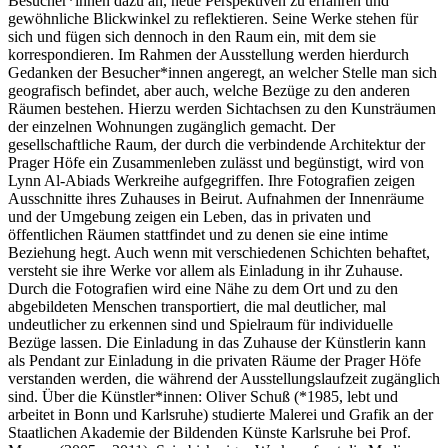
Besucher*innen dazu an, neue Perspektiven zu erfahren und
gewöhnliche Blickwinkel zu reflektieren. Seine Werke stehen für
sich und fügen sich dennoch in den Raum ein, mit dem sie
korrespondieren. Im Rahmen der Ausstellung werden hierdurch
Gedanken der Besucher*innen angeregt, an welcher Stelle man sich
geografisch befindet, aber auch, welche Bezüge zu den anderen
Räumen bestehen. Hierzu werden Sichtachsen zu den Kunsträumen
der einzelnen Wohnungen zugänglich gemacht. Der
gesellschaftliche Raum, der durch die verbindende Architektur der
Prager Höfe ein Zusammenleben zulässt und begünstigt, wird von
Lynn Al-Abiads Werkreihe aufgegriffen. Ihre Fotografien zeigen
Ausschnitte ihres Zuhauses in Beirut. Aufnahmen der Innenräume
und der Umgebung zeigen ein Leben, das in privaten und
öffentlichen Räumen stattfindet und zu denen sie eine intime
Beziehung hegt. Auch wenn mit verschiedenen Schichten behaftet,
versteht sie ihre Werke vor allem als Einladung in ihr Zuhause.
Durch die Fotografien wird eine Nähe zu dem Ort und zu den
abgebildeten Menschen transportiert, die mal deutlicher, mal
undeutlicher zu erkennen sind und Spielraum für individuelle
Bezüge lassen. Die Einladung in das Zuhause der Künstlerin kann
als Pendant zur Einladung in die privaten Räume der Prager Höfe
verstanden werden, die während der Ausstellungslaufzeit zugänglich
sind. Über die Künstler*innen: Oliver Schuß (*1985, lebt und
arbeitet in Bonn und Karlsruhe) studierte Malerei und Grafik an der
Staatlichen Akademie der Bildenden Künste Karlsruhe bei Prof.