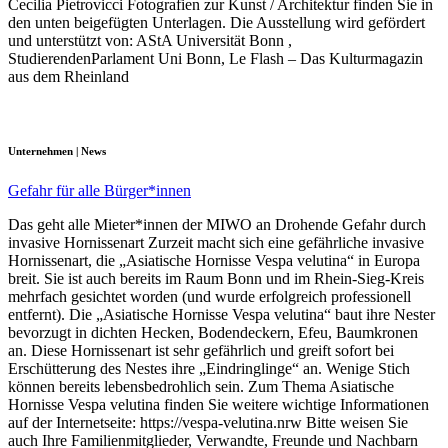
Cecilia Pietrovicci Fotografien zur Kunst / Architektur finden Sie in
den unten beigefügten Unterlagen. Die Ausstellung wird gefördert
und unterstützt von: AStA Universität Bonn ,
StudierendenParlament Uni Bonn, Le Flash – Das Kulturmagazin
aus dem Rheinland
Unternehmen | News
Gefahr für alle Bürger*innen
Das geht alle Mieter*innen der MIWO an Drohende Gefahr durch
invasive Hornissenart Zurzeit macht sich eine gefährliche invasive
Hornissenart, die „Asiatische Hornisse Vespa velutina“ in Europa
breit. Sie ist auch bereits im Raum Bonn und im Rhein-Sieg-Kreis
mehrfach gesichtet worden (und wurde erfolgreich professionell
entfernt). Die „Asiatische Hornisse Vespa velutina“ baut ihre Nester
bevorzugt in dichten Hecken, Bodendeckern, Efeu, Baumkronen
an. Diese Hornissenart ist sehr gefährlich und greift sofort bei
Erschütterung des Nestes ihre „Eindringlinge“ an. Wenige Stich
können bereits lebensbedrohlich sein. Zum Thema Asiatische
Hornisse Vespa velutina finden Sie weitere wichtige Informationen
auf der Internetseite: https://vespa-velutina.nrw Bitte weisen Sie
auch Ihre Familienmitglieder, Verwandte, Freunde und Nachbarn