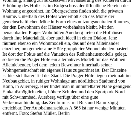
Wohnung; analog zur sukzessiven Privatisierung des Äußeren durch
Erhöhung des Hofes ist im Erdgeschoss der öffentliche Bereich der
Wohnung angeordnet, im Obergeschoss finden sich die privaten
Räume. Unterhalb des Hofes wiederholt sich das Motiv der
gemeinschaftlichen Mitte in Form eines nutzungsneutralen Raumes,
der den Bewohnern der Häuser vorbehalten bleibt. Mit den
benachbarten Prager Wohnhöfen Auerberg treten die Hofhäuser
durch ihre Materialität, aber auch ideell in einen Dialog. Jene
räumen ebenso ein Wohnmodell ein, das auf dem Miteinander
einzelner, um gemeinsame Höfe gruppierter Wohneinheiten basiert.
Ist dort der Fokus auf die Variation des Reihenhausmodells gelegt,
so bieten die Prager Höfe ein alternatives Modell für das Wohnen
Alleinlebender, bei dem jedem Bewohner innerhalb seiner
Wohngemeinschaft ein eigenes Haus zugeordnet ist. Der Einzelne
ist hier sichtbarer Teil der Stadt. Die Prager Höfe liegen rheinnah im
Neubaugebiet, in ruhiger Wohnlage am nördlichen Stadtrand von
Bonn, in Auerberg. Hier findet man in unmittelbarer Nähe genügend
Einkaufsmöglichkeiten, höhere Schulen und den Sportpark Nord
mit Schwimmbad. Auerberg verfügt über eine gute
Verkehrsanbindung, das Zentrum ist mit Bus und Bahn zügig
erreichbar. Der Autobahnanschluss A 565 ist nur wenige Minuten
entfernt. Foto: Stefan Müller, Berlin