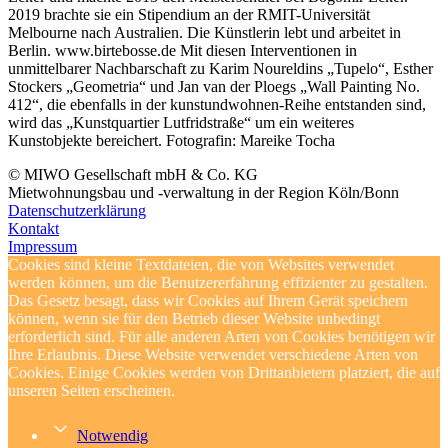
2019 brachte sie ein Stipendium an der RMIT-Universität
Melbourne nach Australien. Die Künstlerin lebt und arbeitet in
Berlin. www.birtebosse.de Mit diesen Interventionen in
unmittelbarer Nachbarschaft zu Karim Noureldins „Tupelo“, Esther
Stockers „Geometria“ und Jan van der Ploegs „Wall Painting No.
412“, die ebenfalls in der kunstundwohnen-Reihe entstanden sind,
wird das „Kunstquartier Lutfridstraße“ um ein weiteres
Kunstobjekte bereichert. Fotografin: Mareike Tocha
© MIWO Gesellschaft mbH & Co. KG
Mietwohnungsbau und -verwaltung in der Region Köln/Bonn
Datenschutzerklärung
Kontakt
Impressum
Cookies sind kleine Textdateien, die von Websites verwendet
werden können, um die Benutzererfahrung effizienter zu gestalten.
Das Gesetz besagt, dass wir Cookies auf Ihrem Gerät speichern
können, wenn sie für den Betrieb dieser Website unbedingt
erforderlich sind. Für alle anderen Arten von Cookies benötigen wir
Ihre Erlaubnis. Diese Website verwendet verschiedene Arten von
Cookies. Einige Cookies werden von Drittanbietern platziert, die auf
unseren Seiten erscheinen.
Notwendig