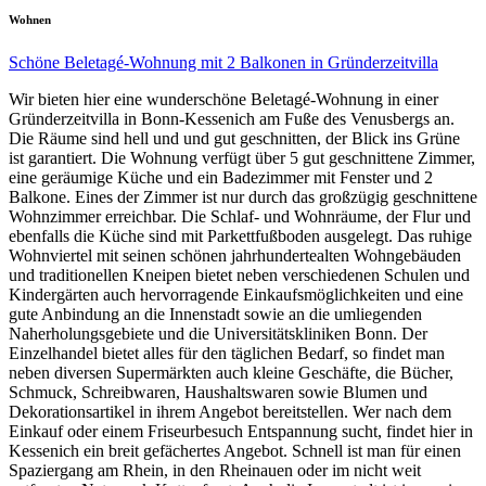
Wohnen
Schöne Beletagé-Wohnung mit 2 Balkonen in Gründerzeitvilla
Wir bieten hier eine wunderschöne Beletagé-Wohnung in einer
Gründerzeitvilla in Bonn-Kessenich am Fuße des Venusbergs an.
Die Räume sind hell und und gut geschnitten, der Blick ins Grüne
ist garantiert. Die Wohnung verfügt über 5 gut geschnittene Zimmer,
eine geräumige Küche und ein Badezimmer mit Fenster und 2
Balkone. Eines der Zimmer ist nur durch das großzügig geschnittene
Wohnzimmer erreichbar. Die Schlaf- und Wohnräume, der Flur und
ebenfalls die Küche sind mit Parkettfußboden ausgelegt. Das ruhige
Wohnviertel mit seinen schönen jahrhundertealten Wohngebäuden
und traditionellen Kneipen bietet neben verschiedenen Schulen und
Kindergärten auch hervorragende Einkaufsmöglichkeiten und eine
gute Anbindung an die Innenstadt sowie an die umliegenden
Naherholungsgebiete und die Universitätskliniken Bonn. Der
Einzelhandel bietet alles für den täglichen Bedarf, so findet man
neben diversen Supermärkten auch kleine Geschäfte, die Bücher,
Schmuck, Schreibwaren, Haushaltswaren sowie Blumen und
Dekorationsartikel in ihrem Angebot bereitstellen. Wer nach dem
Einkauf oder einem Friseurbesuch Entspannung sucht, findet hier in
Kessenich ein breit gefächertes Angebot. Schnell ist man für einen
Spaziergang am Rhein, in den Rheinauen oder im nicht weit