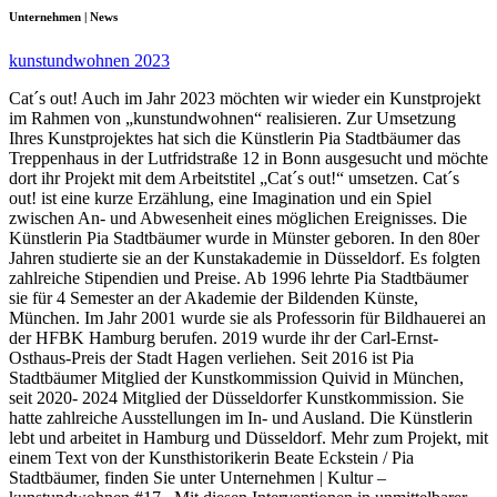
Unternehmen | News
kunstundwohnen 2023
Cat´s out! Auch im Jahr 2023 möchten wir wieder ein Kunstprojekt
im Rahmen von „kunstundwohnen“ realisieren. Zur Umsetzung
Ihres Kunstprojektes hat sich die Künstlerin Pia Stadtbäumer das
Treppenhaus in der Lutfridstraße 12 in Bonn ausgesucht und möchte
dort ihr Projekt mit dem Arbeitstitel „Cat´s out!“ umsetzen. Cat´s
out! ist eine kurze Erzählung, eine Imagination und ein Spiel
zwischen An- und Abwesenheit eines möglichen Ereignisses. Die
Künstlerin Pia Stadtbäumer wurde in Münster geboren. In den 80er
Jahren studierte sie an der Kunstakademie in Düsseldorf. Es folgten
zahlreiche Stipendien und Preise. Ab 1996 lehrte Pia Stadtbäumer
sie für 4 Semester an der Akademie der Bildenden Künste,
München. Im Jahr 2001 wurde sie als Professorin für Bildhauerei an
der HFBK Hamburg berufen. 2019 wurde ihr der Carl-Ernst-
Osthaus-Preis der Stadt Hagen verliehen. Seit 2016 ist Pia
Stadtbäumer Mitglied der Kunstkommission Quivid in München,
seit 2020- 2024 Mitglied der Düsseldorfer Kunstkommission. Sie
hatte zahlreiche Ausstellungen im In- und Ausland. Die Künstlerin
lebt und arbeitet in Hamburg und Düsseldorf. Mehr zum Projekt, mit
einem Text von der Kunsthistorikerin Beate Eckstein / Pia
Stadtbäumer, finden Sie unter Unternehmen | Kultur –