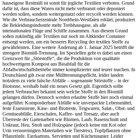
hauseigene Restmüll ist somit für jegliche Textilien verboten. Grund
dafür ist, dass diese Waren nicht mehr verbrannt oder deponiert
werden sollen, sondern weitergenutzt oder recycelt werden können.
Wie die Verbraucherzentrale Nordrhein-Westfalen erklärt, produziert
die Bekleidungsindustrie mehr Treibhausgase, als alle
internationalen Flüge und Schiffe zusammen. Aus diesem Grund
sollen zukünftig alle Textilien nur noch im Altkleider Container
entsorgt werden, um ein besseres Recycling der textilen Stoffe zu
gewährleisten. Eine weitere Änderung ab 1. Januar 2025 betrifft die
strengere Biomüll-Trennung. Im Speziellen geht es dabei um einen
Grenzwert für „Störstoffe“, die die Produktion von qualitativ
hochwertigem Kompost aus Bioabfall für die
Abfallwirtschaftsbetriebe immer komplizierter und teurer machen. In
Deutschland gilt zwar eine Mülltrennungspflicht, leider landen
trotzdem zu viele falsche Abfälle – sogenannte Störstoffe – in der
Biotonne, weshalb bald ein neues Gesetz gilt. Eigentlich sollte
jedem Verbraucher bekannt sein welche Stoffe in den Biomüll
gelangen dürfen. Dennoch werden erlaubte Stoffe hier noch einmal
aufgeführt: Kompostierbare Abfälle wie unverpackte Lebensmittel,
feste Essensreste, Käse- und Brotreste, Teigwaren, Salat-, Obst- und
Gemüseabfälle, Eierschalen, Kaffee- und Teesatz, aber auch
Überreste der Gartenarbeit wie Blumen, Laub, Rasenschnitt und
Unkraut, Heu, Stroh und Holzspäne (jedoch keine mit Kot oder
Urin verunreinigten Materialien wie Tierstreu), Topfpflanzen ohne
Pflanztöpfe, Eierkartons, Servietten und Küchenpapier. Leider