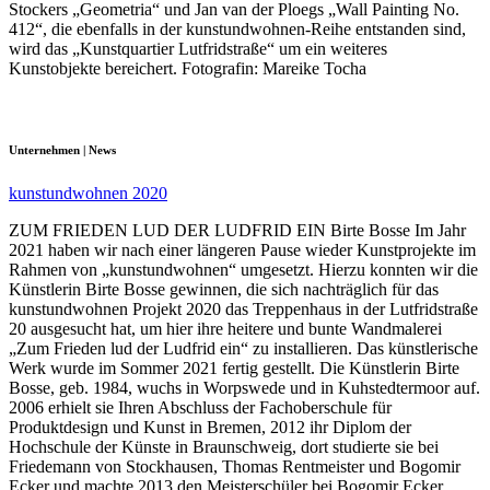
Stockers „Geometria“ und Jan van der Ploegs „Wall Painting No.
412“, die ebenfalls in der kunstundwohnen-Reihe entstanden sind,
wird das „Kunstquartier Lutfridstraße“ um ein weiteres
Kunstobjekte bereichert. Fotografin: Mareike Tocha
Unternehmen | News
kunstundwohnen 2020
ZUM FRIEDEN LUD DER LUDFRID EIN Birte Bosse Im Jahr
2021 haben wir nach einer längeren Pause wieder Kunstprojekte im
Rahmen von „kunstundwohnen“ umgesetzt. Hierzu konnten wir die
Künstlerin Birte Bosse gewinnen, die sich nachträglich für das
kunstundwohnen Projekt 2020 das Treppenhaus in der Lutfridstraße
20 ausgesucht hat, um hier ihre heitere und bunte Wandmalerei
„Zum Frieden lud der Ludfrid ein“ zu installieren. Das künstlerische
Werk wurde im Sommer 2021 fertig gestellt. Die Künstlerin Birte
Bosse, geb. 1984, wuchs in Worpswede und in Kuhstedtermoor auf.
2006 erhielt sie Ihren Abschluss der Fachoberschule für
Produktdesign und Kunst in Bremen, 2012 ihr Diplom der
Hochschule der Künste in Braunschweig, dort studierte sie bei
Friedemann von Stockhausen, Thomas Rentmeister und Bogomir
Ecker und machte 2013 den Meisterschüler bei Bogomir Ecker.