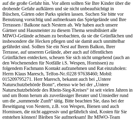
auf die große Gefahr hin. Vor allem sollten Sie Ihre Kinder über die
drohende Gefahr aufklären und sie nicht unbeaufsichtigt in
Büschen, Gärten oder Parks spielen lassen. Suchen Sie bitte vor
Benutzung vorsichtig und aufmerksam das Spielgelände und Ihre
Terrassen / Balkone nach Nestern ab. Wir haben auch unsere
Gärtner und Hausmeister zu diesem Thema sensibilisiert alle
MIWO-Gelände achtsam zu beobachten, da sie die Grünflächen und
insbesondere die Hecken pflegen und sie damit auch unmittelbar
gefährdet sind. Sollten Sie ein Nest auf Ihrem Balkon, Ihrer
Terrasse, auf unserem Gelände, aber auch auf öffentlichen
Grünflächen entdecken, scheuen Sie sich nicht umgehend (auch an
den Wochenenden für Notfälle i.S. Wespen, Hornissen) zu
folgendem Fachmann Kontakt aufzunehmen und Rat einzuholen:
Herrn Klaus Maresch, Telfon-Nr.:0228 97638460; Mobil:
015209795271. Herr Maresch, bekannt auch bei „Untere
Naturschutzbehörde Bonn“, ebenso wie bei der „Untere
Naturschutzbehörde des Rhein-Sieg-Kreises“ ist seit vielen Jahren in
und um Bonn herum als zuverlässiger Berater und Umsiedler rund
um die „summende Zunft“ tätig. Bitte beachten Sie, dass bei der
Beseitigung von Nestern, z.B. von Wespen, Bienen und auch
Hornissen, die nicht aggressiv und gefährlich sind, Kosten für Sie
entstehen können! Bleiben Sie aufmerksam! Ihr MIWO-Team