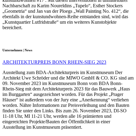
kunstundwohnen #17 . Mit diesen Interventionen in unmittelbarer
Nachbarschaft zu Karim Noureldins „Tupelo“, Esther Stockers
„Geometria“ und Jan van der Ploegs „Wall Painting No. 412“, die
ebenfalls in der kunstundwohnen-Reihe entstanden sind, wird das
„Kunstquartier Lutfridstraße“ um ein weiteres Kunstobjekte
bereichert.
Unternehmen | News
ARCHITEKTURPREIS BONN RHEIN-SIEG 2023
Ausstellung zum BDA-Architekturpreis im Kunstmuseum Der
Architekt Uwe Schröder und die MIWO GmbH & CO. KG sind am
09. November 2023 im Kunstmuseum Bonn vom BDA Bonn-
Rhein-Sieg mit dem Architekturpreis 2023 für das Bauwerk „Haus
im Burggarten“ ausgezeichnet worden. Für das Projekt „Prager
Häuser“ ist außerdem von der Jury eine „Anerkennung“ verliehen
worden. Nähre Informationen zur Preisverleihung und den Bauten
finden Sie unter den Links. Bis zum 26. November 2023, DI-SO
11-18 Uhr, MI 11-21 Uhr, werden alle 16 prämierten und
eingereichten Projekte/Bauten der Öffentlichkeit in einer
Ausstellung im Kunstmuseum präsentiert.