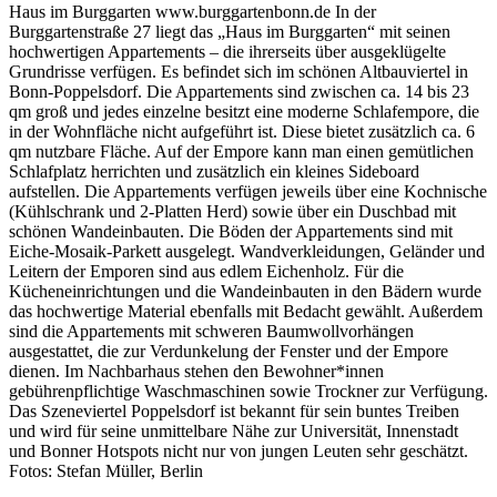
Haus im Burggarten www.burggartenbonn.de In der
Burggartenstraße 27 liegt das „Haus im Burggarten“ mit seinen
hochwertigen Appartements – die ihrerseits über ausgeklügelte
Grundrisse verfügen. Es befindet sich im schönen Altbauviertel in
Bonn-Poppelsdorf. Die Appartements sind zwischen ca. 14 bis 23
qm groß und jedes einzelne besitzt eine moderne Schlafempore, die
in der Wohnfläche nicht aufgeführt ist. Diese bietet zusätzlich ca. 6
qm nutzbare Fläche. Auf der Empore kann man einen gemütlichen
Schlafplatz herrichten und zusätzlich ein kleines Sideboard
aufstellen. Die Appartements verfügen jeweils über eine Kochnische
(Kühlschrank und 2-Platten Herd) sowie über ein Duschbad mit
schönen Wandeinbauten. Die Böden der Appartements sind mit
Eiche-Mosaik-Parkett ausgelegt. Wandverkleidungen, Geländer und
Leitern der Emporen sind aus edlem Eichenholz. Für die
Kücheneinrichtungen und die Wandeinbauten in den Bädern wurde
das hochwertige Material ebenfalls mit Bedacht gewählt. Außerdem
sind die Appartements mit schweren Baumwollvorhängen
ausgestattet, die zur Verdunkelung der Fenster und der Empore
dienen. Im Nachbarhaus stehen den Bewohner*innen
gebührenpflichtige Waschmaschinen sowie Trockner zur Verfügung.
Das Szeneviertel Poppelsdorf ist bekannt für sein buntes Treiben
und wird für seine unmittelbare Nähe zur Universität, Innenstadt
und Bonner Hotspots nicht nur von jungen Leuten sehr geschätzt.
Fotos: Stefan Müller, Berlin