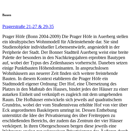
Bauen
Pragerstraße 21-27 & 29-35
Prager Höfe (Bonn 2004-2009) Die Prager Höfe in Auerberg stellen
ein idealtypisches Wohnmodell für Alleinstehende dar. Sie sind
Studienobjekte individueller Lebensentwürfe, angesiedelt in der
Peripherie der Stadt. Der Bonner Stadtteil Auerberg weist eine breite
Palette der besonders in den Nachkriegsjahren erprobten Bautypen
auf, wobei der Typus des Zeilenhauses vorherrscht. Daneben setzen
einige Punktbauten Höhendominanten. In anspruchslosen
Wohnhäusern aus neuerer Zeit finden sich weitere freistehende
Bauten. In diesem Kontext etablieren die Prager Höfe ein
Stadtmodell eigener Ordnung: Der Hof, eine Übersetzung des
Platzes in den Maßstab des Hauses, bindet jedes der Häuser zu einer
autarken Einheit und verknüpft es zugleich mit dem umgebenden
Raum. Die Hofhäuser entwickeln sich jeweils auf quadratischem
Grundriss, wobei der vom Straßenniveau erhöhte Hof von vier über
Eck angeordneten Baukörpern umringt ist. Dessen Enthebung
unterstützt die Idee der Privatisierung des über Freitreppen zu
erschließenden Bereichs, der zudem das Zentrum der vier Häuser
verkörpert. In ihren Obergeschossen bergen diese jeweils eine