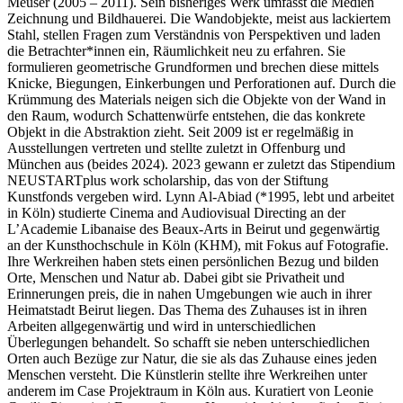
Meuser (2005 – 2011). Sein bisheriges Werk umfasst die Medien
Zeichnung und Bildhauerei. Die Wandobjekte, meist aus lackiertem
Stahl, stellen Fragen zum Verständnis von Perspektiven und laden
die Betrachter*innen ein, Räumlichkeit neu zu erfahren. Sie
formulieren geometrische Grundformen und brechen diese mittels
Knicke, Biegungen, Einkerbungen und Perforationen auf. Durch die
Krümmung des Materials neigen sich die Objekte von der Wand in
den Raum, wodurch Schattenwürfe entstehen, die das konkrete
Objekt in die Abstraktion zieht. Seit 2009 ist er regelmäßig in
Ausstellungen vertreten und stellte zuletzt in Offenburg und
München aus (beides 2024). 2023 gewann er zuletzt das Stipendium
NEUSTARTplus work scholarship, das von der Stiftung
Kunstfonds vergeben wird. Lynn Al-Abiad (*1995, lebt und arbeitet
in Köln) studierte Cinema and Audiovisual Directing an der
L’Academie Libanaise des Beaux-Arts in Beirut und gegenwärtig
an der Kunsthochschule in Köln (KHM), mit Fokus auf Fotografie.
Ihre Werkreihen haben stets einen persönlichen Bezug und bilden
Orte, Menschen und Natur ab. Dabei gibt sie Privatheit und
Erinnerungen preis, die in nahen Umgebungen wie auch in ihrer
Heimatstadt Beirut liegen. Das Thema des Zuhauses ist in ihren
Arbeiten allgegenwärtig und wird in unterschiedlichen
Überlegungen behandelt. So schafft sie neben unterschiedlichen
Orten auch Bezüge zur Natur, die sie als das Zuhause eines jeden
Menschen versteht. Die Künstlerin stellte ihre Werkreihen unter
anderem im Case Projektraum in Köln aus. Kuratiert von Leonie