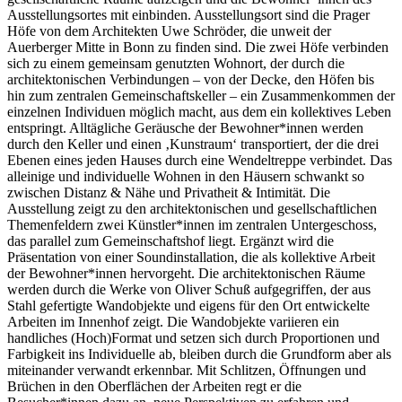
Ausstellungsortes mit einbinden. Ausstellungsort sind die Prager
Höfe von dem Architekten Uwe Schröder, die unweit der
Auerberger Mitte in Bonn zu finden sind. Die zwei Höfe verbinden
sich zu einem gemeinsam genutzten Wohnort, der durch die
architektonischen Verbindungen – von der Decke, den Höfen bis
hin zum zentralen Gemeinschaftskeller – ein Zusammenkommen der
einzelnen Individuen möglich macht, aus dem ein kollektives Leben
entspringt. Alltägliche Geräusche der Bewohner*innen werden
durch den Keller und einen ‚Kunstraum‘ transportiert, der die drei
Ebenen eines jeden Hauses durch eine Wendeltreppe verbindet. Das
alleinige und individuelle Wohnen in den Häusern schwankt so
zwischen Distanz & Nähe und Privatheit & Intimität. Die
Ausstellung zeigt zu den architektonischen und gesellschaftlichen
Themenfeldern zwei Künstler*innen im zentralen Untergeschoss,
das parallel zum Gemeinschaftshof liegt. Ergänzt wird die
Präsentation von einer Soundinstallation, die als kollektive Arbeit
der Bewohner*innen hervorgeht. Die architektonischen Räume
werden durch die Werke von Oliver Schuß aufgegriffen, der aus
Stahl gefertigte Wandobjekte und eigens für den Ort entwickelte
Arbeiten im Innenhof zeigt. Die Wandobjekte variieren ein
handliches (Hoch)Format und setzen sich durch Proportionen und
Farbigkeit ins Individuelle ab, bleiben durch die Grundform aber als
miteinander verwandt erkennbar. Mit Schlitzen, Öffnungen und
Brüchen in den Oberflächen der Arbeiten regt er die