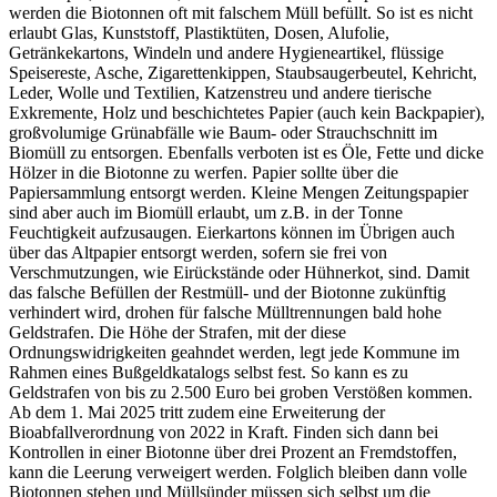
werden die Biotonnen oft mit falschem Müll befüllt. So ist es nicht
erlaubt Glas, Kunststoff, Plastiktüten, Dosen, Alufolie,
Getränkekartons, Windeln und andere Hygieneartikel, flüssige
Speisereste, Asche, Zigarettenkippen, Staubsaugerbeutel, Kehricht,
Leder, Wolle und Textilien, Katzenstreu und andere tierische
Exkremente, Holz und beschichtetes Papier (auch kein Backpapier),
großvolumige Grünabfälle wie Baum- oder Strauchschnitt im
Biomüll zu entsorgen. Ebenfalls verboten ist es Öle, Fette und dicke
Hölzer in die Biotonne zu werfen. Papier sollte über die
Papiersammlung entsorgt werden. Kleine Mengen Zeitungspapier
sind aber auch im Biomüll erlaubt, um z.B. in der Tonne
Feuchtigkeit aufzusaugen. Eierkartons können im Übrigen auch
über das Altpapier entsorgt werden, sofern sie frei von
Verschmutzungen, wie Eirückstände oder Hühnerkot, sind. Damit
das falsche Befüllen der Restmüll- und der Biotonne zukünftig
verhindert wird, drohen für falsche Mülltrennungen bald hohe
Geldstrafen. Die Höhe der Strafen, mit der diese
Ordnungswidrigkeiten geahndet werden, legt jede Kommune im
Rahmen eines Bußgeldkatalogs selbst fest. So kann es zu
Geldstrafen von bis zu 2.500 Euro bei groben Verstößen kommen.
Ab dem 1. Mai 2025 tritt zudem eine Erweiterung der
Bioabfallverordnung von 2022 in Kraft. Finden sich dann bei
Kontrollen in einer Biotonne über drei Prozent an Fremdstoffen,
kann die Leerung verweigert werden. Folglich bleiben dann volle
Biotonnen stehen und Müllsünder müssen sich selbst um die