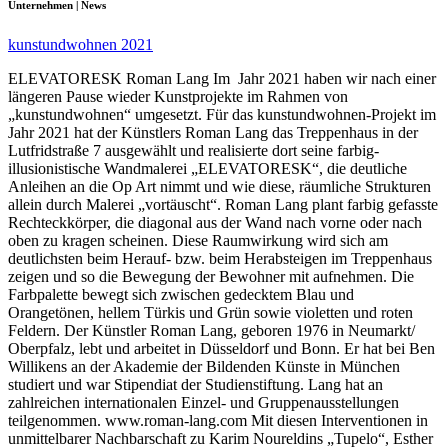
Unternehmen | News
kunstundwohnen 2021
ELEVATORESK Roman Lang Im Jahr 2021 haben wir nach einer
längeren Pause wieder Kunstprojekte im Rahmen von
„kunstundwohnen“ umgesetzt. Für das kunstundwohnen-Projekt im
Jahr 2021 hat der Künstlers Roman Lang das Treppenhaus in der
Lutfridstraße 7 ausgewählt und realisierte dort seine farbig-
illusionistische Wandmalerei „ELEVATORESK“, die deutliche
Anleihen an die Op Art nimmt und wie diese, räumliche Strukturen
allein durch Malerei „vortäuscht“. Roman Lang plant farbig gefasste
Rechteckkörper, die diagonal aus der Wand nach vorne oder nach
oben zu kragen scheinen. Diese Raumwirkung wird sich am
deutlichsten beim Herauf- bzw. beim Herabsteigen im Treppenhaus
zeigen und so die Bewegung der Bewohner mit aufnehmen. Die
Farbpalette bewegt sich zwischen gedecktem Blau und
Orangetönen, hellem Türkis und Grün sowie violetten und roten
Feldern. Der Künstler Roman Lang, geboren 1976 in Neumarkt/
Oberpfalz, lebt und arbeitet in Düsseldorf und Bonn. Er hat bei Ben
Willikens an der Akademie der Bildenden Künste in München
studiert und war Stipendiat der Studienstiftung. Lang hat an
zahlreichen internationalen Einzel- und Gruppenausstellungen
teilgenommen. www.roman-lang.com Mit diesen Interventionen in
unmittelbarer Nachbarschaft zu Karim Noureldins „Tupelo“, Esther