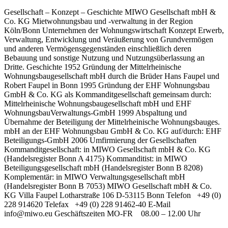
Gesellschaft – Konzept – Geschichte MIWO Gesellschaft mbH &
Co. KG Mietwohnungsbau und -verwaltung in der Region
Köln/Bonn Unternehmen der Wohnungswirtschaft Konzept Erwerb,
Verwaltung, Entwicklung und Veräußerung von Grundvermögen
und anderen Vermögensgegenständen einschließlich deren
Bebauung und sonstige Nutzung und Nutzungsüberlassung an
Dritte. Geschichte 1952 Gründung der Mittelrheinische
Wohnungsbaugesellschaft mbH durch die Brüder Hans Faupel und
Robert Faupel in Bonn 1995 Gründung der EHF Wohnungsbau
GmbH & Co. KG als Kommanditgesellschaft gemeinsam durch:
Mittelrheinische Wohnungsbaugesellschaft mbH und EHF
WohnungsbauVerwaltungs-GmbH 1999 Abspaltung und
Übernahme der Beteiligung der Mittelrheinische Wohnungsbauges.
mbH an der EHF Wohnungsbau GmbH & Co. KG auf/durch: EHF
Beteiligungs-GmbH 2006 Umfirmierung der Gesellschaften
Kommanditgesellschaft: in MIWO Gesellschaft mbH & Co. KG
(Handelsregister Bonn A 4175) Kommanditist: in MIWO
Beteiligungsgesellschaft mbH (Handelsregister Bonn B 8208)
Komplementär: in MIWO Verwaltungsgesellschaft mbH
(Handelsregister Bonn B 7053) MIWO Gesellschaft mbH & Co.
KG Villa Faupel Lotharstraße 106 D-53115 Bonn Telefon +49 (0)
228 914620 Telefax +49 (0) 228 91462-40 E-Mail
info@miwo.eu Geschäftszeiten MO-FR 08.00 – 12.00 Uhr